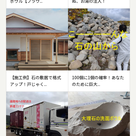
ボウル【ブラウ...
ぬ、お湯の注入！
【施工例】石の敷居で格式
100個に1個の確率！あなた
アップ！戸じゃく...
のために巨大...