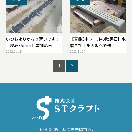
いつもよりかなり薄いです！
【真鍮3本レールの敷居石】水
【厚み35mm】黒御影石...
磨き加工を大阪へ発送
2022.01.18
2021.11.17
1
2
〒668-0005 兵庫県豊岡市滝27