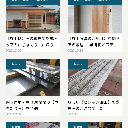
【施工例】石の敷居で格式ア
【施工写真のご紹介】玄関ド
ップ！戸じゃくり（戸決り...
アの敷居石-黒御影とステ...
2022.11.29
2022.10.13
敷居石
敷居石
開き戸用・厚さ30mmの【戸
珍しい【ビシャン加工】の敷
当たり石】を発送
居石のご注文でした
2022.02.08
2022.01.31
敷居石
敷居石