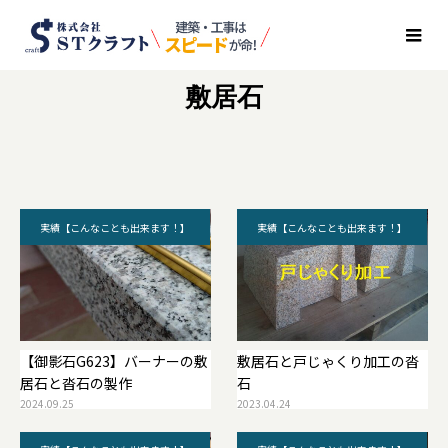
BLOG
敷居石
実績【こんなことも出来ます！】
実績【こんなことも出来ます！】
【御影石G623】バーナーの敷
敷居石と戸じゃくり加工の沓
居石と沓石の製作
石
2024.09.25
2023.04.24