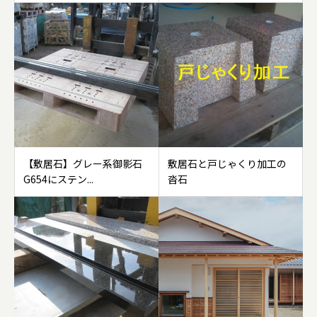
【敷居石】グレー系御影石
敷居石と戸じゃくり加工の
G654にステン...
沓石