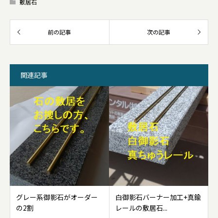
敷居石
関連記事
グレー系御影石がオーダー
白御影石バーナー加工+真鍮
の2割
レールの敷居石...