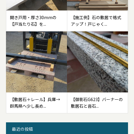
開き戸用・厚さ30mmの
【施工例】石の敷居で格式
【戸当たり石】を...
アップ！戸じゃく...
【敷居石＋レール】兵庫→
【御影石G623】バーナーの
群馬県へ少し長め...
敷居石と沓石...
最近の投稿